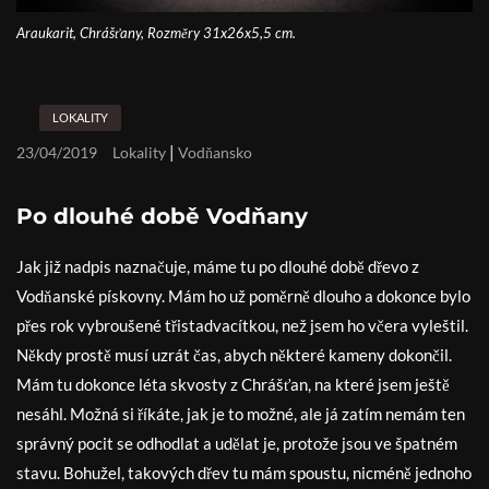
Araukarit, Chrášťany, Rozměry 31x26x5,5 cm.
LOKALITY
|
23/04/2019
Lokality
Vodňansko
Po dlouhé době Vodňany
Jak již nadpis naznačuje, máme tu po dlouhé době dřevo z
Vodňanské pískovny. Mám ho už poměrně dlouho a dokonce bylo
přes rok vybroušené třistadvacítkou, než jsem ho včera vyleštil.
Někdy prostě musí uzrát čas, abych některé kameny dokončil.
Mám tu dokonce léta skvosty z Chrášťan, na které jsem ještě
nesáhl. Možná si říkáte, jak je to možné, ale já zatím nemám ten
správný pocit se odhodlat a udělat je, protože jsou ve špatném
stavu. Bohužel, takových dřev tu mám spoustu, nicméně jednoho