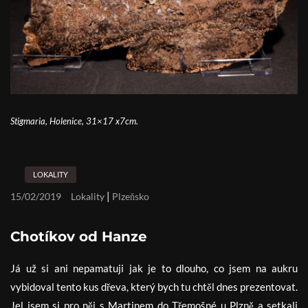
Stigmaria, Holenice, 31×17 x7cm.
LOKALITY
|
15/02/2019
Lokality
Plzeňsko
Chotíkov od Hanze
Já už si ani nepamatuji jak je to dlouho, co jsem na aukru
vybidoval tento kus dřeva, který bych tu chtěl dnes prezentovat.
Jel jsem si pro něj s Martinem do Třemošné u Plzně a setkali