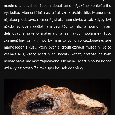
maximu a snad se časem dopátráme nějakého konkrétního
výsledku. Momentálně nás trápí vznik těchto hlíz. Máme sice
nějakou představu, nicméně jistota nám chybí, a tak kdyby byl
někdo schopen udělat analýzu těchto hlíz a pomohl nám
definovat z jakého materiálu a za jakých podmínek tyto
zkameněliny vznikli, moc by nám to pomohlo.Každopádně, zde
máme jeden z kusů, který bych si troufl označit muzeální. Je to
vesměs kus, který Martin ani nechtěl řezat, protože na něm
nebylo vidět nic moc zajímavého. Nicméně, Martin ho na konec
řízl a vylezlo toto. Za mě super kousek do sbírky.