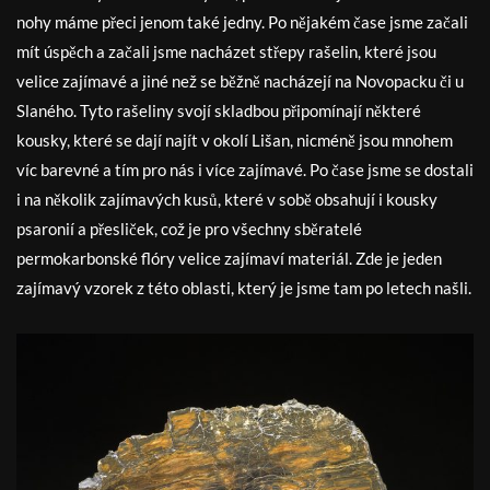
nohy máme přeci jenom také jedny. Po nějakém čase jsme začali
mít úspěch a začali jsme nacházet střepy rašelin, které jsou
velice zajímavé a jiné než se běžně nacházejí na Novopacku či u
Slaného. Tyto rašeliny svojí skladbou připomínají některé
kousky, které se dají najít v okolí Lišan, nicméně jsou mnohem
víc barevné a tím pro nás i více zajímavé. Po čase jsme se dostali
i na několik zajímavých kusů, které v sobě obsahují i kousky
psaronií a přesliček, což je pro všechny sběratelé
permokarbonské flóry velice zajímaví materiál. Zde je jeden
zajímavý vzorek z této oblasti, který je jsme tam po letech našli.