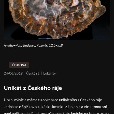
Agathoxylon, Studenec, Rozměr: 12,5x5x9
ČESKÝ RÁJ
|
24/06/2019
Český ráj
Lokality
Unikát z Českého ráje
Uběhl měsíc a máme tu opět něco unikátního z Českého ráje.
Jedná se o špičkovou ukázku kmínku z Holenic a víc k tomu ani
není potřeba dodávat, protože jsem tyto kmínky na tomto webu