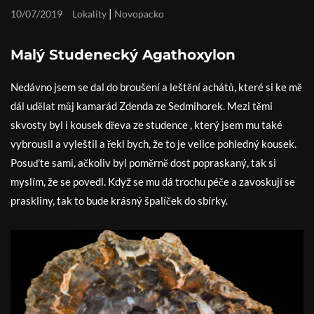
|
10/07/2019
Lokality
Novopacko
Malý Studenecký Agathoxylon
Nedávno jsem se dal do broušení a leštění achátů, které si ke mě
dál udělat můj kamarád Zdenda ze Sedmihorek. Mezi těmi
skvosty byl i kousek dřeva ze studence , který jsem mu také
vybrousil a vyleštil a řekl bych, že to je velice pohledný kousek.
Posuďte sami, ačkoliv byl poměrně dost popraskaný, tak si
myslím, že se povedl. Když se mu dá trochu péče a zavoskují se
praskliny, tak to bude krásný špalíček do sbírky.