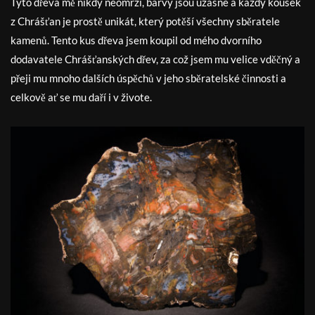
Tyto dřeva mě nikdy neomrzí, barvy jsou úžasné a každý kousek
z Chrášťan je prostě unikát, který potěší všechny sběratele
kamenů. Tento kus dřeva jsem koupil od mého dvorního
dodavatele Chrášťanských dřev, za což jsem mu velice vděčný a
přeji mu mnoho dalších úspěchů v jeho sběratelské činnosti a
celkově ať se mu daří i v živote.