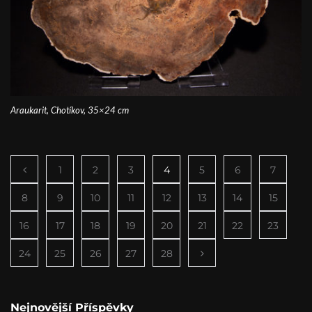
Araukarit, Chotíkov, 35×24 cm
1
2
3
4
5
6
7
8
9
10
11
12
13
14
15
16
17
18
19
20
21
22
23
24
25
26
27
28
Nejnovější Příspěvky