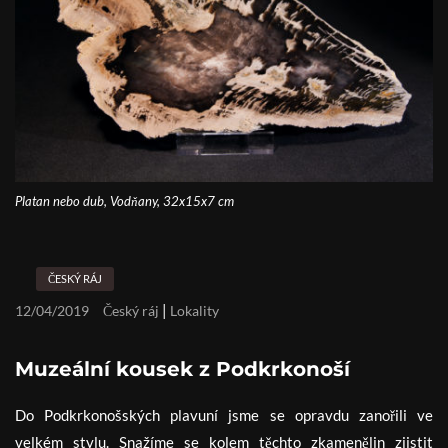
Platan nebo dub, Vodňany, 32x15x7 cm
ČESKÝ RÁJ
|
12/04/2019
Český ráj
Lokality
Muzeální kousek z Podkrkonoší
Do Podkrkonošských plavuní jsme se opravdu zanořili ve
velkém stylu. Snažíme se kolem těchto zkamenělin zjistit