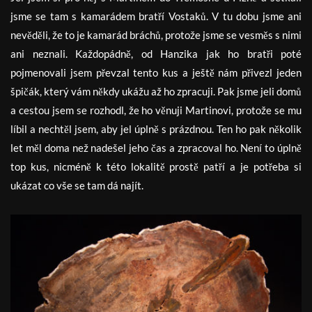
jsme se tam s kamarádem bratří Vostaků. V tu dobu jsme ani
nevěděli, že to je kamarád bráchů, protože jsme se vesměs s nimi
ani neznali. Každopádně, od Hanzika jak ho bratři poté
pojmenovali jsem převzal tento kus a ještě nám přivezl jeden
špičák, který vám někdy ukážu až ho zpracuji. Pak jsme jeli domů
a cestou jsem se rozhodl, že ho věnuji Martinovi, protože se mu
líbil a nechtěl jsem, aby jel úplně s prázdnou. Ten ho pak několik
let měl doma než nadešel jeho čas a zpracoval ho. Není to úplně
top kus, nicméně k této lokalitě prostě patří a je potřeba si
ukázat co vše se tam dá najít.