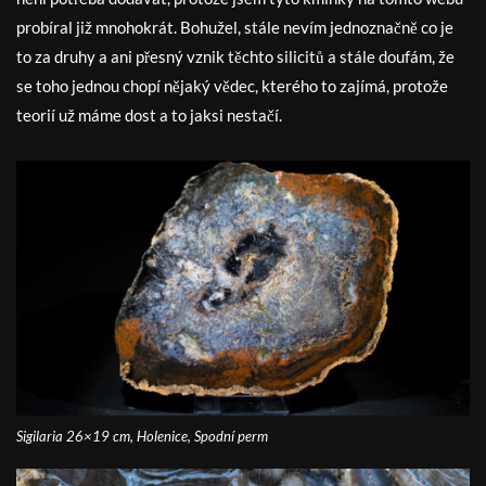
probíral již mnohokrát. Bohužel, stále nevím jednoznačně co je
to za druhy a ani přesný vznik těchto silicitů a stále doufám, že
se toho jednou chopí nějaký vědec, kterého to zajímá, protože
teorií už máme dost a to jaksi nestačí.
Sigilaria 26×19 cm, Holenice, Spodní perm