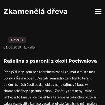
S
k
Zkamenělá dřeva
i
p
t
o
c
o
n
LOKALITY
t
e
01/08/2019
Lokality
n
t
Rašelina s psaronií z okolí Pochvalova
Před pěti lety jsem se s Martinem začali zajímat o místa mezi
Louny a Řevničovem. Dostali jsem echo, že v tomto terénu
plném různých údolí se dají občas najít zajímavé kousky
zkamenělé flóry z permokarbonu. Začátky tam nebyli vůbec
lehké, je to tam velice rozlehlé a terén je natolik členitý, že si
sakra rozmyslíte kam se vydat, protože času jsme měli málo a