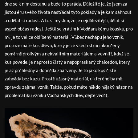
dne se k nim dostanu a bude to paráda. Důležité je, že jsem za
jistou éru svého života nastřádal tyto poklady a je kam sáhnout
a udělat si radost. A to si myslím, že je nejdůležitější, dělat si
aspoň občas radost. Ještě se vrátím k Vodňanskému kousku, pro
mě je to velice oblíbený materiál. Vůbec nechápu jeho vznik,
protože máte kus dřeva, který je ze všech stran ukončený
poměrně drolivým a nekvalitním materiálem a vevnitř, když se
kus povede, je naprosto čistý a nepopraskaný chalcedon, který
je až průhledný a dohněda zbarvený. Je to jako kus čisté
záhnědy bez kazu. Prostě úžasný materiál, u kterého by mě
opravdu zajímal vznik. Takže, pokud máte někdo nějaký názor na
problematiku vzniku Vodňanských dřev, dejte vědět.