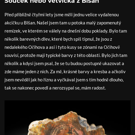
Souček nebo větvička z Blšan
Před přibližně čtyřmi lety jsme měli jednu velice vydařenou
akcičku u Blšan. Našel jsem tam u potoka malý zapomenutý
remízek, ve kterém se válely na dnešní dobu poklady. Bylo tam
několik barevných dřev, které bych spíš tipnul, že jsou z
nedalekého Očihova a asi i tyto kusy se zónami na Očihově
souvisí, protože mají typické barvy z této oblasti. Bylo jich tam
několik a kdysi jsem psal, že se tu budou postupně ukazovat a
zde máme jeden z nich. Za mě, krásné barvy a kresba a ačkoliv
jsem nevěděl jak ho říznu a vyčkával jsem s tím hodně dlouho,
tak se nakonec povedl a nerozsypal se, mám radost.