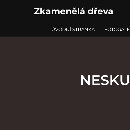
S
k
Zkamenělá dřeva
i
p
t
ÚVODNÍ STRÁNKA
FOTOGALE
o
c
o
n
t
e
n
t
NESKU