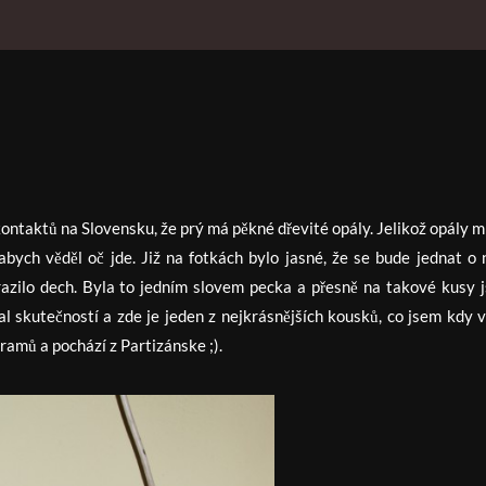
kontaktů na Slovensku, že prý má pěkné dřevité opály. Jelikož opály mi
abych věděl oč jde. Již na fotkách bylo jasné, že se bude jednat o 
yrazilo dech. Byla to jedním slovem pecka a přesně na takové kusy 
tal skutečností a zde je jeden z nejkrásnějších kousků, co jsem kdy v
amů a pochází z Partizánske ;).