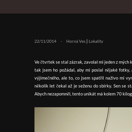
|
22/11/2014
Horná Ves
Lokality
Ve čtvrtek se stal zázrak, zavolal mi jeden z mých 
tak jsem ho požádal, aby mi poslal nějaké fotky, 
výjimečného, ale to, co jsem spatřil naživo mi v
několik let čekal až je seženu do sbírky. Sen se s
Abych nezapomněl, tento unikát má kolem 70 kilogr