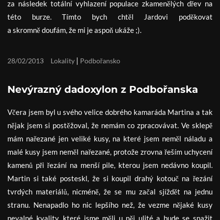
za následek totální vyhlazení populace zkamenělých dřev na
této burze. Tímto bych chtěl Jardovi poděkovat
a skromně doufám, že mi je aspoň ukáže ;).
|
28/02/2013
Lokality
Podbořansko
Nevýrazný dadoxylon z Podbořanska
Včera jsem byl u svého velice dobrého kamaráda Martina a tak
nějak jsem si postěžoval, že nemám co zpracovávat. Ve sklepě
mám nařezané jen veliké kusy, na které jsem neměl náladu a
malé kusy jsem neměl nařezané, protože zrovna řeším uchycení
kamenů při řezání na menší pile, kterou jsem nedávno koupil.
Martin si také posteskl, že si koupil drahý kotouč na řezání
tvrdých materiálů, nicméně, že se mu začal sjíždět na jednu
stranu. Nenapadlo ho nic lepšího než, že vezme nějaké kusy
nevalné kvality, které jsme měli u něj ulité a bude se snažit