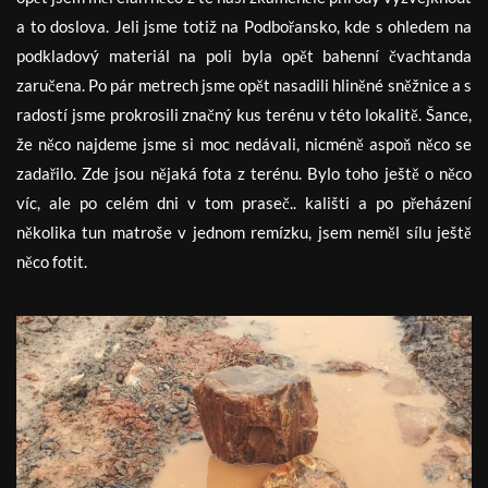
a to doslova. Jeli jsme totiž na Podbořansko, kde s ohledem na
podkladový materiál na poli byla opět bahenní čvachtanda
zaručena. Po pár metrech jsme opět nasadili hliněné sněžnice a s
radostí jsme prokrosili značný kus terénu v této lokalitě. Šance,
že něco najdeme jsme si moc nedávali, nicméně aspoň něco se
zadařilo. Zde jsou nějaká fota z terénu. Bylo toho ještě o něco
víc, ale po celém dni v tom praseč.. kališti a po přeházení
několika tun matroše v jednom remízku, jsem neměl sílu ještě
něco fotit.