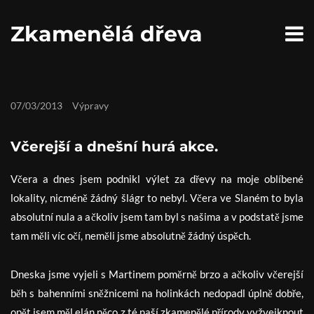
S
k
Zkamenělá dřeva
i
p
t
o
c
o
07/03/2013
Výpravy
n
t
e
Včerejší a dnešní hurá akce.
n
t
Včera a dnes jsem podnikl výlet za dřevy na moje oblíbené
lokality, nicméně žádný šlágr to nebyl. Včera ve Slaném to byla
absolutní nula a ačkoliv jsem tam byl s našima a v podstatě jsme
tam měli víc očí, neměli jsme absolutně žádný úspěch.
Dneska jsme vyjeli s Martinem poměrně brzo a ačkoliv včerejší
běh s bahenními sněžnicemi na holinkách nedopadl úplně dobře,
opět jsem měl elán něco z té naší zkamenělé přírody vyžvejknout