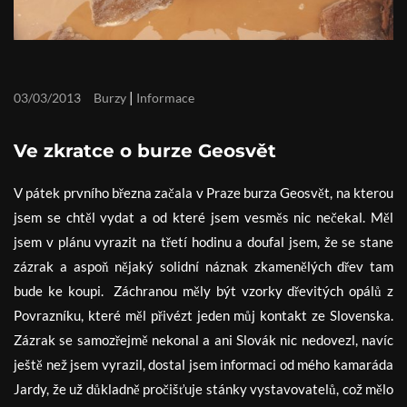
|
03/03/2013
Burzy
Informace
Ve zkratce o burze Geosvět
V pátek prvního března začala v Praze burza Geosvět, na kterou
jsem se chtěl vydat a od které jsem vesměs nic nečekal. Měl
jsem v plánu vyrazit na třetí hodinu a doufal jsem, že se stane
zázrak a aspoň nějaký solidní náznak zkamenělých dřev tam
bude ke koupi. Záchranou měly být vzorky dřevitých opálů z
Povrazníku, které měl přivézt jeden můj kontakt ze Slovenska.
Zázrak se samozřejmě nekonal a ani Slovák nic nedovezl, navíc
ještě než jsem vyrazil, dostal jsem informaci od mého kamaráda
Jardy, že už důkladně pročišťuje stánky vystavovatelů, což mělo