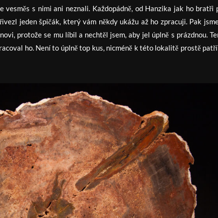
se vesměs s nimi ani neznali. Každopádně, od Hanzika jak ho bratři 
ivezl jeden špičák, který vám někdy ukážu až ho zpracuji. Pak jsme 
ovi, protože se mu líbil a nechtěl jsem, aby jel úplně s prázdnou. Te
acoval ho. Není to úplně top kus, nicméně k této lokalitě prostě patří