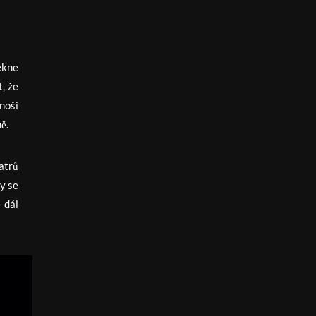
řekne
, že
rnoši
ě.
atrů
ky se
 dál