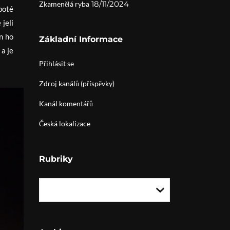
18/11/2024
Zkamenělá ryba
poté
jeli
n ho
Základní Informace
 a je
Přihlásit se
Zdroj kanálů (příspěvky)
Kanál komentářů
Česká lokalizace
Rubriky