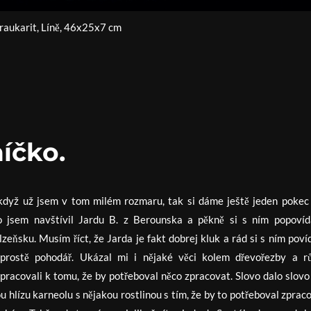
raukarit, Líně, 46x25x7 cm
íčko.
 když už jsem v tom milém rozmaru, tak si dáme ještě jeden pokec
o jsem navštívil Jardu B. z Berounska a pěkně si s ním popovíd
zeňsku. Musím říct, že Jarda je fakt dobrej kluk a rád si s ním poví
 prostě pohodář. Ukázal mi i nějaké věci kolem dřevořezby a r
pracovali k tomu, že by potřeboval něco zpracovat. Slovo dalo slovo 
u hlízu karneolu s nějakou rostlinou s tím, že by to potřeboval zprac