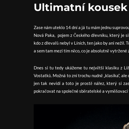
Ultimatní kousek 
Zase nám uteklo 14 dní a já tu mám jednu suprovou p
Nová Paka, pojem z Českého dřevníku, který je sil
kdo z dřevařů nebyl v Líních, ten jako by ani nežil.
a sem tam mezi tím něco, co je absolutně vytržené z
Dnes si tu tedy ukážeme tu největší klasiku z Líň
Vostatků. Možná to zní trochu nudně „klasika“, ale
jen tak nevidí a toto je prostě nářez, který si z
pokračovat na společné sběratelské a vyměňovací vl