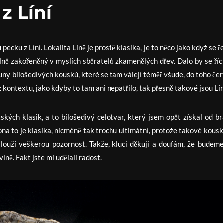
z Líní
ecku z Líní. Lokalita Líně je prostě klasika, je to něco jako když se 
ně zakořeněný v myslích sběratelů zkamenělých dřev. Dalo by se říct
 Tuny bílošedivých kouskú, které se tam válejí téměř všude, do toho če
 kontextu, jako kdyby to tam ani nepatřilo, tak přesně takové jsou Lín
ských klasik, a to bílošedivý celotvar, který jsem opět získal od br
 ona to je klasika, nicméně tak trochu ultimátní, protože takové kous
aslouží veškerou pozornost. Takže, kluci děkuji a doufám, že budeme
ně. Fakt jste mi udělali radost.