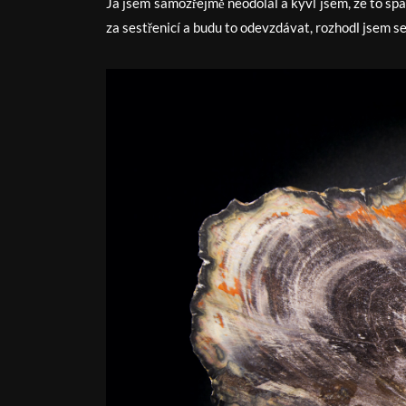
Já jsem samozřejmě neodolal a kývl jsem, že to sp
za sestřenicí a budu to odevzdávat, rozhodl jsem se