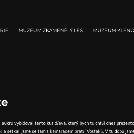
RIE
MUZEUM ZKAMENĚLÝ LES
MUZEUM KLENO
ze
na aukru vybidoval tento kus dřeva, který bych tu chtěl dnes prezento
ně a setkali jsme se tam s kamarádem bratří Vostaků. V tu dobu jsme