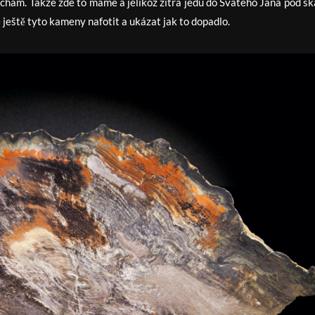
áchám. Takže zde to máme a jelikož zítra jedu do Svatého Jana pod sk
 ještě tyto kameny nafotit a ukázat jak to dopadlo.