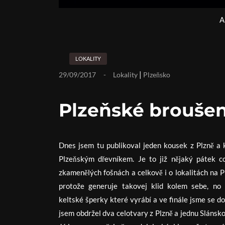
A
LOKALITY
|
29/09/2017
Lokality
Plzeňsko
Plzeňské broušen
Dnes jsem tu publikoval jeden kousek z Plzně a
Plzeňským dřevníkem. Je to již nějaký pátek c
zkamenělých fošnách a celkově i o lokalitách na Pl
protože generuje takovej klid kolem sebe, no
keltské šperky které vyrábí a ve finále jsme se do
jsem obdržel dva celotvary z Plzně a jednu Slánsko