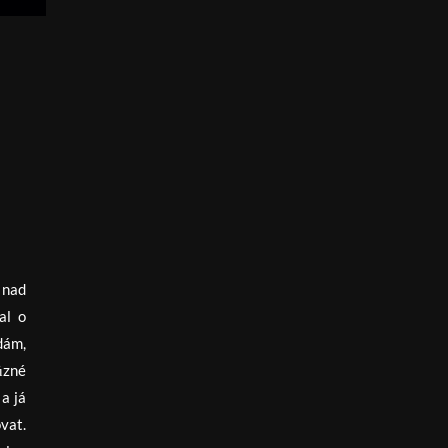
 nad
al o
dám,
ůzné
a já
ovat.