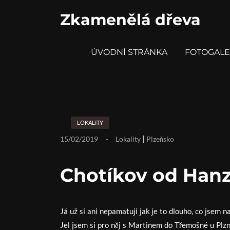
S
k
Zkamenělá dřeva
i
p
t
ÚVODNÍ STRÁNKA
FOTOGALE
o
c
o
n
t
e
n
t
LOKALITY
|
15/02/2019
Lokality
Plzeňsko
Chotíkov od Han
Já už si ani nepamatuji jak je to dlouho, co jsem 
Jel jsem si pro něj s Martinem do Třemošné u Plz