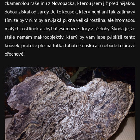
zkamenělou rašelinu z Novopacka, kterou jsem již před nějakou
dobou získal od Jardy. Je to kousek, který není ani tak zajímavý
tím, že by v něm byla nějaká pěkná veliká rostlina, ale hromadou
malých rostlinek a zbytků všemožné flory z té doby. Škoda je, že
stále nemám makroobjektiv, který by vám lepe přiblížil tento
kousek, protože plošná fotka tohoto kousku asi nebude to pravé
ořechové.