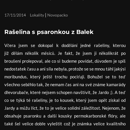
|
17/11/2014
Lokality
Novopacko
Rašelina s psaronkou z Balek
Včera jsem se dokopal k dodělání jedné rašeliny, kterou
již dělám několik měsíců. Je fakt, že jsem ji několikrát po
broušení prolepoval, ale co si budeme povídat, důvodem je spíš
nedostatek času a ani síla nebyla, protože se se mnou táhl jakýsi
moribundus, který ještě trochu pociťuji. Bohužel se to teď
všechno seběhlo tak, že nemam čas ani na své známe kamarády
dřevorubače, které nejsem schopen navštívit, že Jardo ;). A teď
co se týká té rašeliny, je to kousek, který jsem opět získal od
Jardy a můžu říct, že to je velice solidní záležitost. Nejenom, že
obsahuje psaronku a další kousky permokarbonské flóry, ale
také šel velice dobře vyleštit což je známka velice kvalitního