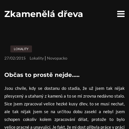
S
k
Zkamenělá dřeva
i
p
t
o
c
o
n
LOKALITY
t
e
|
27/02/2015
Lokality
Novopacko
n
t
Občas to prostě nejde…..
Jsou chvíle, kdy se dostanu do stadia, že už jsem tak nějak
přesycený a utahaný z kamenů a to se mi zrovna nedávno stalo.
Sice jsem zpracoval velice hezké kusy dřev, to se musí nechat,
ale tak nějak jsem se na určitou dobu zasekl a nebyl jsem
schopen cokoliv kolem zpracování dělat, protože to bylo
velice pracné a unavující. Je fakt, že mi dost přibyla práce v práci