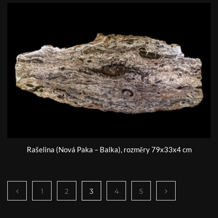
Rašelina (Nová Paka – Balka), rozměry 79x33x4 cm
1
2
3
4
5