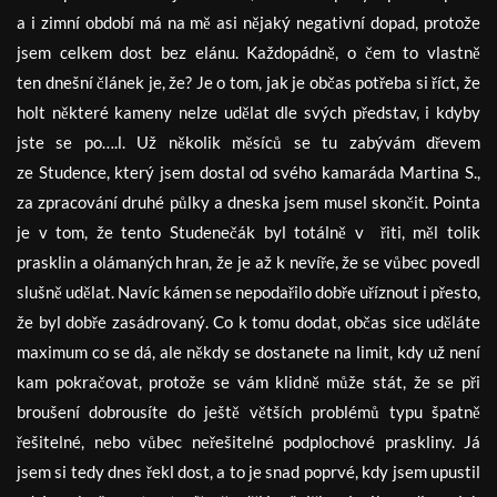
a i zimní období má na mě asi nějaký negativní dopad, protože
jsem celkem dost bez elánu. Každopádně, o čem to vlastně
ten dnešní článek je, že? Je o tom, jak je občas potřeba si říct, že
holt některé kameny nelze udělat dle svých představ, i kdyby
jste se po….l. Už několik měsíců se tu zabývám dřevem
ze Studence, který jsem dostal od svého kamaráda Martina S.,
za zpracování druhé půlky a dneska jsem musel skončit. Pointa
je v tom, že tento Studenečák byl totálně v řiti, měl tolik
prasklin a olámaných hran, že je až k nevíře, že se vůbec povedl
slušně udělat. Navíc kámen se nepodařilo dobře uříznout i přesto,
že byl dobře zasádrovaný. Co k tomu dodat, občas sice uděláte
maximum co se dá, ale někdy se dostanete na limit, kdy už není
kam pokračovat, protože se vám klidně může stát, že se při
broušení dobrousíte do ještě větších problémů typu špatně
řešitelné, nebo vůbec neřešitelné podplochové praskliny. Já
jsem si tedy dnes řekl dost, a to je snad poprvé, kdy jsem upustil