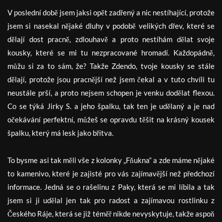
V poslední době jsem jaksi opět zadřený a nic nestíhající, protože
jsem si nasekal nějaké dluhy v podobě velikých dřev, které se
dělají dost pracně, zdlouhavě a proto nestíhám dělat svoje
kousky, které se mi tu nezpracované hromadí. Každopádně,
můžu si za to sám, že? Takže Zdendo, tvoje kousky se stále
dělají, protože jsou pracnější než jsem čekal a v tuto chvíli tu
neustále prší, a proto nejsem schopen je venku dodělat flexou.
Co se týká Jirky S. a jeho špalku, tak ten je udělaný a je nad
očekávání perfektní, můžeš se opravdu těšit na krásný kousek
špalku, který má lesk jako břitva.
To bysme asi tak měli vše z kolonky „Fňukna“ a zde máme nějaké
to kamenivo, které je zajisté pro vás zajímavější než předchozí
informace. Jedná se o rašelinu z Paky, která se mi líbila a tak
jsem si ji udělal jen tak pro radost a zajímavou rostlinku z
Českého Ráje, která se již téměř nikde nevyskytuje, takže aspoň