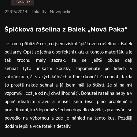
LOKALITY
|
22/06/2014
Lokality
Novopacko
Špičková rašelina z Balek „Nová Paka“
Je tomu přibližně rok, co jsem získal špičkovou rašelinu z Balek
od Jardy. Opět se jedná o perfektní ukázku tohoto materiálu a je
tak trochu malý zázrak, že se ještě občas dají
sehnat tyto unikátní kousky, zapomenuté po lidech v
zahrádkách, či starých kůlnách v Podkrkonoší. Co dodat, Jarda
to prostě někde sehnal a já jsem měl to štěstí, že si na mě
vzpomněl, což je od něj chválihodné ;). Bohužel rašelina nebyla v
úplně ideálním stavu a musel jsem řešit plno problémů s
prasklinami, každopádně všechno dopadlo skvěle, zpracování se
povedlo na výbornou a zde je náhled na tento kus. Později
dodám lepší a více fotek s detaily.