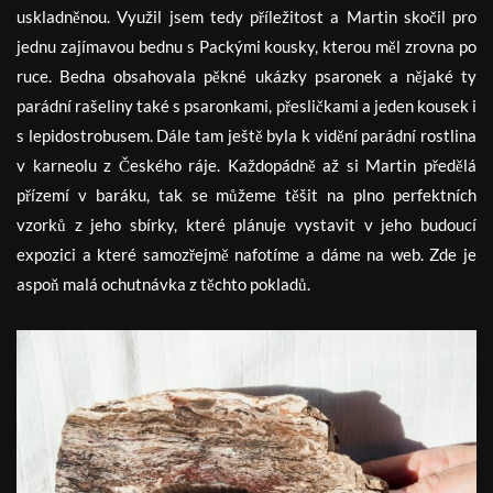
uskladněnou. Využil jsem tedy příležitost a Martin skočil pro
jednu zajímavou bednu s Packými kousky, kterou měl zrovna po
ruce. Bedna obsahovala pěkné ukázky psaronek a nějaké ty
parádní rašeliny také s psaronkami, přesličkami a jeden kousek i
s lepidostrobusem. Dále tam ještě byla k vidění parádní rostlina
v karneolu z Českého ráje. Každopádně až si Martin předělá
přízemí v baráku, tak se můžeme těšit na plno perfektních
vzorků z jeho sbírky, které plánuje vystavit v jeho budoucí
expozici a které samozřejmě nafotíme a dáme na web. Zde je
aspoň malá ochutnávka z těchto pokladů.