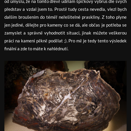
od úmyslu, že na tomto dřevě udělám špičkový výbrus dle svých
představ a vzdal jsem to. Prostě tudy cesta nevedla, vlezl bych
dalším broušením do téměř neřešitelné praskliny. Z toho plyne
jen jediné, dělejte pro kameny co se dá, ale občas je potřeba se
zamyslet a správně vyhodnotit situaci, jinak můžete veškerou
práci na kameni pěkně podělat ;). Pro mě je tedy tento výsledek
finální a zde to máte k nahlédnutí.