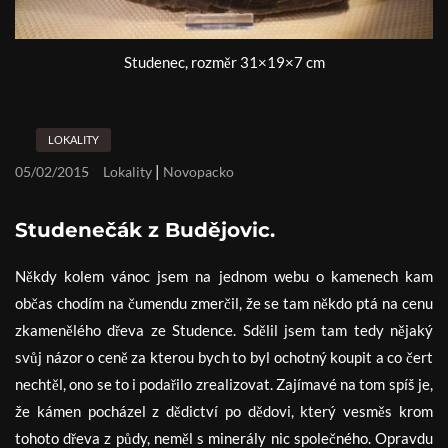
Studenec, rozměr 31×19×7 cm
LOKALITY
|
05/02/2015
Lokality
Novopacko
Studenečák z Budějovic.
Někdy kolem vánoc jsem na jednom webu o kamenech kam
občas chodím na čumendu zmerčil, že se tam někdo ptá na cenu
zkamenělého dřeva ze Studence. Sdělil jsem tam tedy nějaký
svůj názor o ceně za kterou bych to byl ochotný koupit a co čert
nechtěl, ono se to i podařilo zrealizovat. Zajímavé na tom spíš je,
že kámen pocházel z dědictví po dědovi, který vesměs krom
tohoto dřeva z půdy, neměl s minerály nic společného. Opravdu