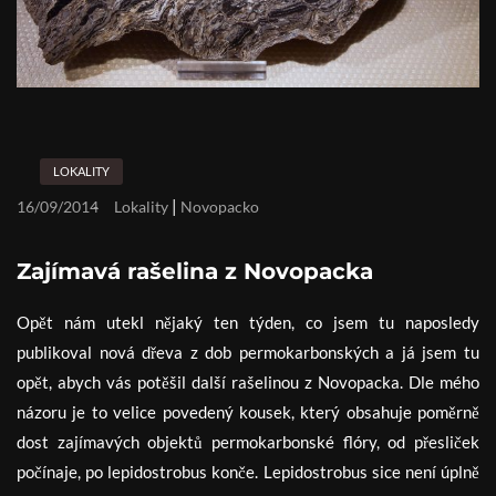
LOKALITY
|
16/09/2014
Lokality
Novopacko
Zajímavá rašelina z Novopacka
Opět nám utekl nějaký ten týden, co jsem tu naposledy
publikoval nová dřeva z dob permokarbonských a já jsem tu
opět, abych vás potěšil další rašelinou z Novopacka. Dle mého
názoru je to velice povedený kousek, který obsahuje poměrně
dost zajímavých objektů permokarbonské flóry, od přesliček
počínaje, po lepidostrobus konče. Lepidostrobus sice není úplně