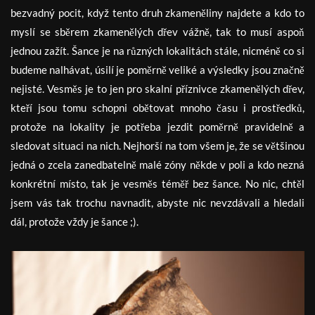
bezvadný pocit, když tento druh zkameněliny najdete a kdo to
myslí se sběrem zkamenělých dřev vážně, tak to musí aspoň
jednou zažít. Šance je na různých lokalitách stále, nicméně co si
budeme nalhávat, úsilí je poměrně veliké a výsledky jsou značně
nejisté. Vesměs je to jen pro skalní příznivce zkamenělých dřev,
kteří jsou tomu schopni obětovat mnoho času i prostředků,
protože na lokality je potřeba jezdit poměrně pravidelně a
sledovat situaci na nich. Nejhorší na tom všem je, že se většinou
jedná o zcela zanedbatelně malé zóny někde v poli a kdo nezná
konkrétní místo, tak je vesměs téměř bez šance. No nic, chtěl
jsem vás tak trochu navnadit, abyste nic nevzdávali a hledali
dál, protože vždy je šance ;).