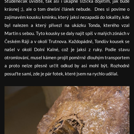
Studenečák uvidíte, tak asi i ukápne slzička dojetím, jak bude
krásnej ;), ale o tom dnešní článek nebude. Dnes si povíme o
zajímavém kousku kmínku, který jaksi nezapadá do lokality, kde
byl nalezen a který přivezl na ukázku Tonda, kterého vzal
Martin s sebou. Tyto kousky se daly najít spíš v malých zónách v
Českém Ráji a v okolí Trutnova. Každopádně, Tondův kousek se
našel v okolí Dolní Kalné, což je jaksi z ruky. Podle stavu
otromlování, musel kámen projít poměrně dlouhým transportem
a proto nelze přesně určit odkud by asi mohl být. Rozhodně
posuďte sami, zde je pár fotek, které jsem na rychlo udělal.