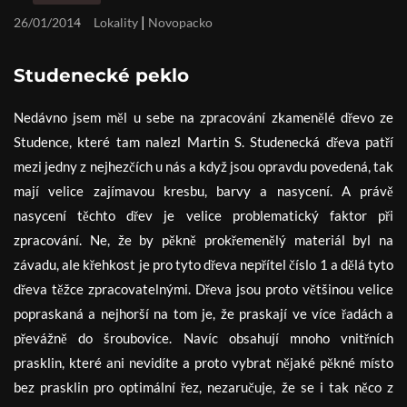
|
26/01/2014
Lokality
Novopacko
Studenecké peklo
Nedávno jsem měl u sebe na zpracování zkamenělé dřevo ze
Studence, které tam nalezl Martin S. Studenecká dřeva patří
mezi jedny z nejhezčích u nás a když jsou opravdu povedená, tak
mají velice zajímavou kresbu, barvy a nasycení. A právě
nasycení těchto dřev je velice problematický faktor při
zpracování. Ne, že by pěkně prokřemenělý materiál byl na
závadu, ale křehkost je pro tyto dřeva nepřítel číslo 1 a dělá tyto
dřeva těžce zpracovatelnými. Dřeva jsou proto většinou velice
popraskaná a nejhorší na tom je, že praskají ve více řadách a
převážně do šroubovice. Navíc obsahují mnoho vnitřních
prasklin, které ani nevidíte a proto vybrat nějaké pěkné místo
bez prasklin pro optimální řez, nezaručuje, že se i tak něco z