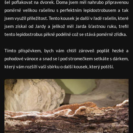
šel poflakovat na dvorek. Doma jsem měl nahrubo připravenou
poměrně velikou rašelinu s perfektním lepidostrobusem a tak
jsem využil příležitost. Tento kousek je další v řadě rašelin, které
jsem získal od Jardy a jelikož měl Jarda šťastnou ruku, trefil
tento lepidostrobus pěkně podélně což se stává poměrně zřídka.
Tímto příspěvkem, bych vám chtěl zároveň popřát hezké a
pohodové vánoce a snad se i pod stromečkem setkáte s dárkem,
který vám rozšíří vaši sbírku o další kousek, který potěší.