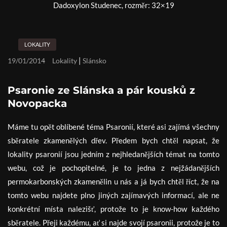
Dadoxylon Studenec, rozměr: 32×19
LOKALITY
|
19/01/2014
Lokality
Slánsko
Psaronie ze Slánska a pár kousků z
Novopacka
Máme tu opět oblíbené téma Psaronií, které asi zajímá všechny
sběratele zkamenělých dřev. Předem bych chtěl napsat, že
lokality psaronií jsou jedním z nejhledanějších témat na tomto
webu, což je pochopitelné, je to jedna z nejžádanějších
permokarbonských zkamenělin u nás a já bych chtěl říct, že na
tomto webu najdete plno jiných zajímavých informací, ale ne
konkrétní místa nalezišť, protože to je know-how každého
sběratele. Přeji každému, ať si najde svojí psaronii, protože je to