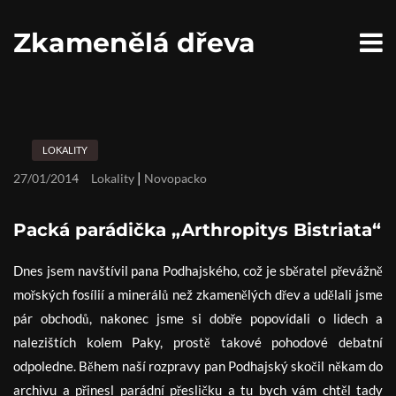
S
k
Zkamenělá dřeva
i
p
t
o
c
o
n
LOKALITY
t
e
|
27/01/2014
Lokality
Novopacko
n
t
Packá parádička „Arthropitys Bistriata“
Dnes jsem navštívil pana Podhajského, což je sběratel převážně
mořských fosílií a minerálů než zkamenělých dřev a udělali jsme
pár obchodů, nakonec jsme si dobře popovídali o lidech a
nalezištích kolem Paky, prostě takové pohodové debatní
odpoledne. Během naší rozpravy pan Podhajský skočil někam do
archivu a přinesl parádní přesličku a tu bych vám chtěl tady