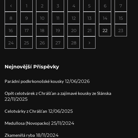
1
2
3
4
5
6
7
8
9
10
11
12
13
14
15
16
17
18
19
20
21
22
23
24
25
26
27
28
Nejnovější Příspěvky
12/06/2026
Parádní podkrkonošské kousky
Opět celotvárek z Chrášťan a zajímavé kousky ze Slánska
22/11/2025
12/06/2025
Celotvárky z Chrášťan
25/11/2024
Medullosa (Novopacko)
18/11/2024
Zkamenělá ryba