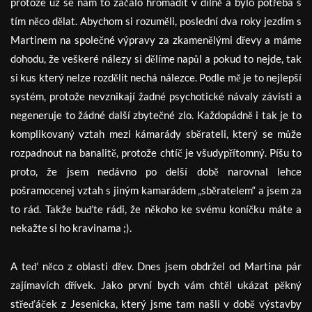
protože už se nám to začalo hromadit v dílně a bylo potřeba s
tím něco dělat. Abychom si rozuměli, poslední dva roky jezdím s
Martinem na společné výpravy za zkamenělými dřevy a máme
dohodu, že veškeré nálezy si dělíme napůl a pokud to nejde, tak
si kus který nelze rozdělit nechá nálezce. Podle mě je to nejlepší
systém, protože nevznikají žadné psychotické návaly závisti a
negeneruje to žádné další zbytečné zlo. Každopádně i tak je to
komplikovaný vztah mezi kámarády sběrateli, který se může
rozpadnout na banalitě, protože chtíč je všudypřítomný. Píšu to
proto, že jsem nedávno po delší době narovnal lehce
pošramocenej vztah s jiným kamarádem „sběratelem“ a jsem za
to rád. Takže buďte rádi, že někoho ke svému koníčku máte a
nekažte si ho kravinama ;).
A teď něco z oblasti dřev. Dnes jsem obdržel od Martina pár
zajímavích dřívek. Jako první bych vám chtěl ukázat pěkný
střeďáček z Jesenicka, který jsme tam našli v době výstavby