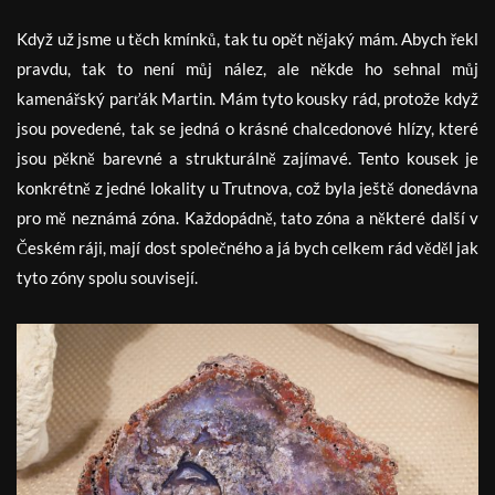
Když už jsme u těch kmínků, tak tu opět nějaký mám. Abych řekl
pravdu, tak to není můj nález, ale někde ho sehnal můj
kamenářský parťák Martin. Mám tyto kousky rád, protože když
jsou povedené, tak se jedná o krásné chalcedonové hlízy, které
jsou pěkně barevné a strukturálně zajímavé. Tento kousek je
konkrétně z jedné lokality u Trutnova, což byla ještě donedávna
pro mě neznámá zóna. Každopádně, tato zóna a některé další v
Českém ráji, mají dost společného a já bych celkem rád věděl jak
tyto zóny spolu souvisejí.