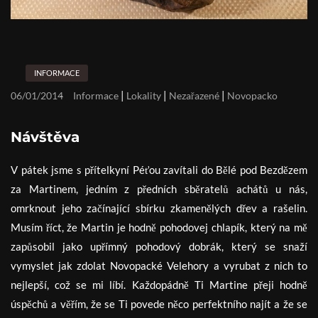
INFORMACE
|
|
|
06/01/2014
Informace
Lokality
Nezařazené
Novopacko
Návštěva
V pátek jsme s přítelkyní Péťou zavítali do Bělé pod Bezdězem
za Martinem, jedním z předních sběratelů achátů u nás,
omrknout jeho začínající sbírku zkamenělých dřev a rašelin.
Musím říct, že Martin je hodně pohodovej chlapík, který na mě
zapůsobil jako upřímný pohodový dobrák, který se snaží
vymyslet jak zdolat Novopacké Velehory a vyrubat z nich to
nejlepší, což se mi líbí. Každopádně Ti Martine přeji hodně
úspěchů a věřím, že se Ti povede něco perfektního najít a že se