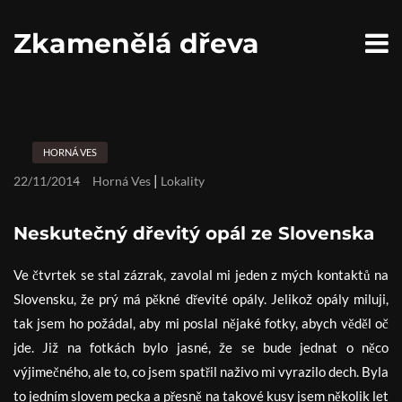
S
k
Zkamenělá dřeva
i
p
t
o
c
o
n
HORNÁ VES
t
e
|
22/11/2014
Horná Ves
Lokality
n
t
Neskutečný dřevitý opál ze Slovenska
Ve čtvrtek se stal zázrak, zavolal mi jeden z mých kontaktů na
Slovensku, že prý má pěkné dřevité opály. Jelikož opály miluji,
tak jsem ho požádal, aby mi poslal nějaké fotky, abych věděl oč
jde. Již na fotkách bylo jasné, že se bude jednat o něco
výjimečného, ale to, co jsem spatřil naživo mi vyrazilo dech. Byla
to jedním slovem pecka a přesně na takové kusy jsem několik let